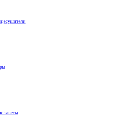
нцесушители
оры
е завесы