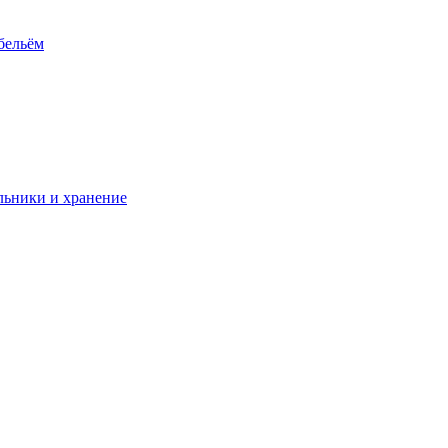
 бельём
ьники и хранение