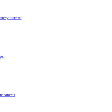
нцесушители
оры
е завесы