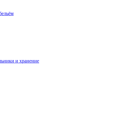
 бельём
ьники и хранение