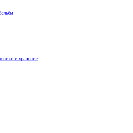
 бельём
ьники и хранение