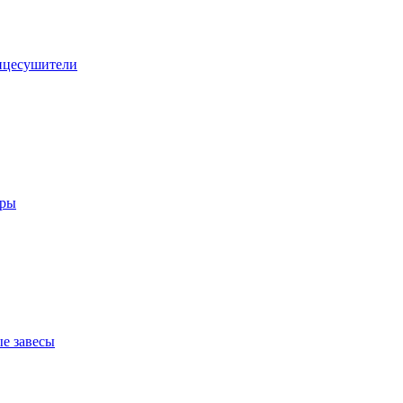
нцесушители
оры
е завесы