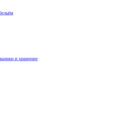
 бельём
ьники и хранение