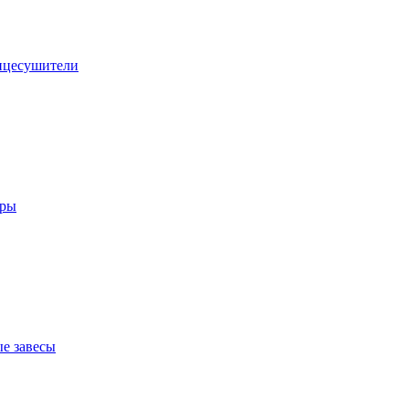
нцесушители
оры
е завесы