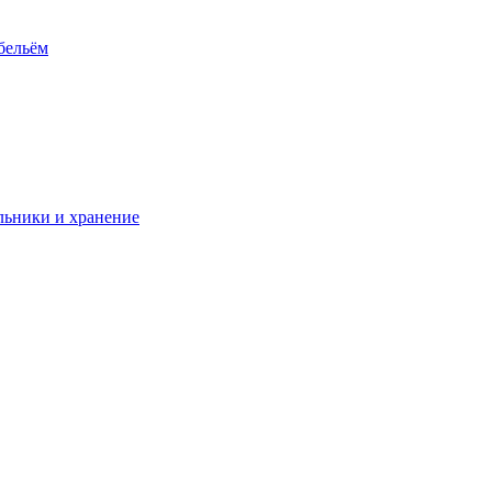
 бельём
ьники и хранение