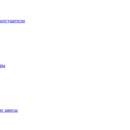
нцесушители
оры
е завесы