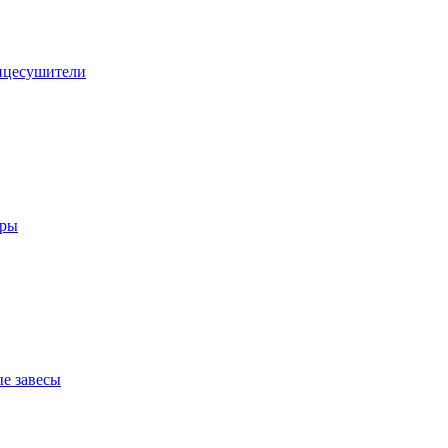
нцесушители
оры
е завесы