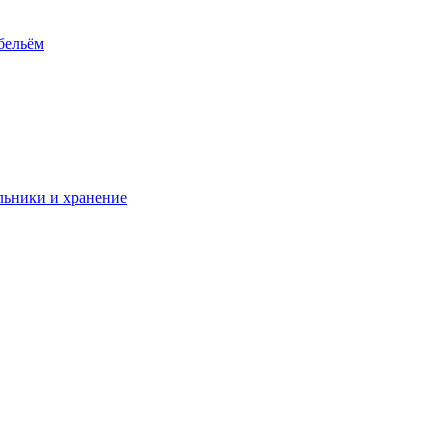
 бельём
ьники и хранение