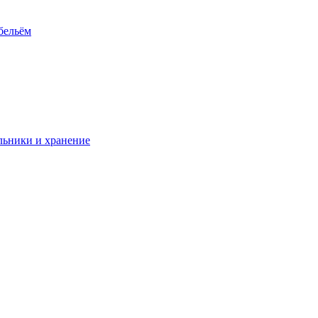
 бельём
ьники и хранение