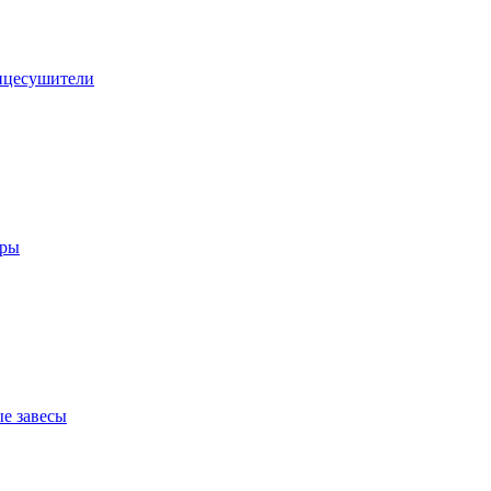
нцесушители
оры
е завесы