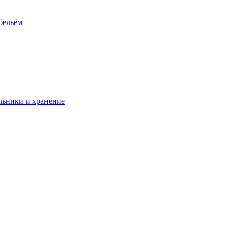
 бельём
ьники и хранение