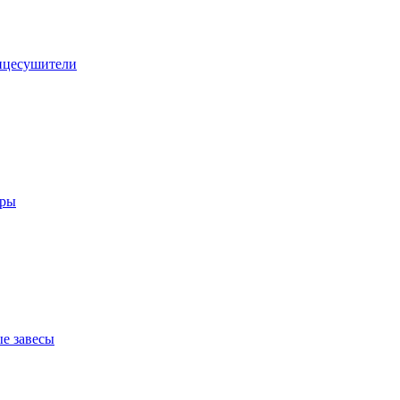
нцесушители
оры
е завесы