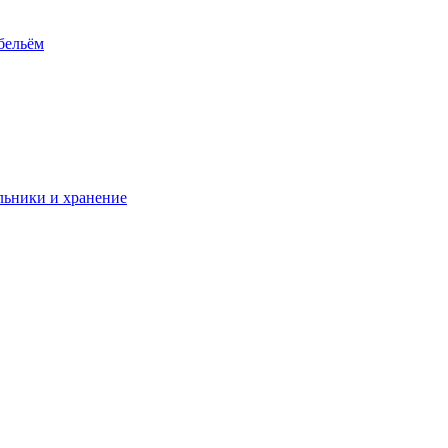
 бельём
ьники и хранение