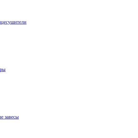
нцесушители
оры
е завесы