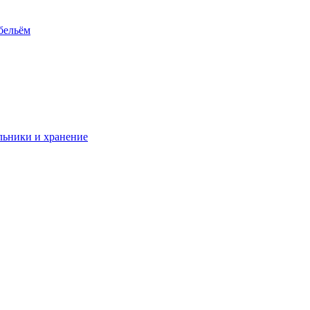
 бельём
ьники и хранение