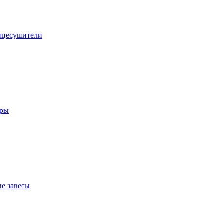
нцесушители
оры
е завесы