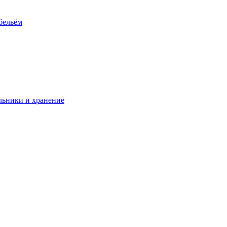
 бельём
ьники и хранение