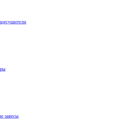
нцесушители
оры
е завесы