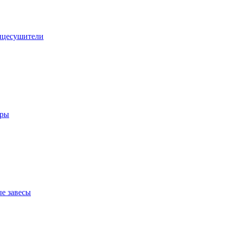
нцесушители
оры
е завесы