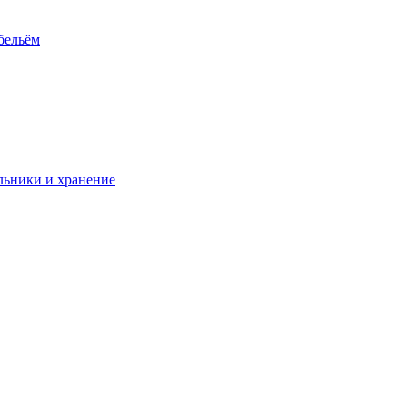
 бельём
ьники и хранение