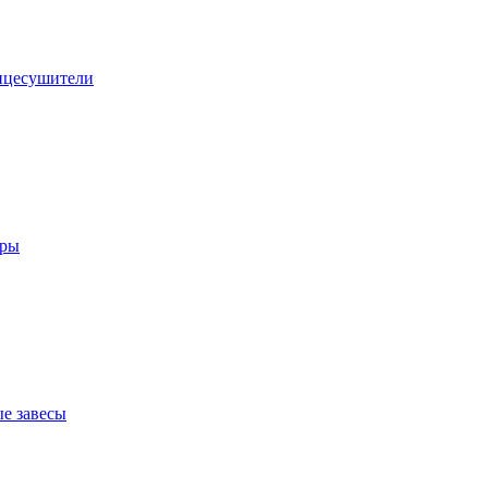
нцесушители
оры
е завесы