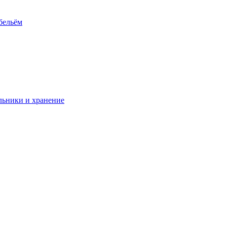
 бельём
ьники и хранение