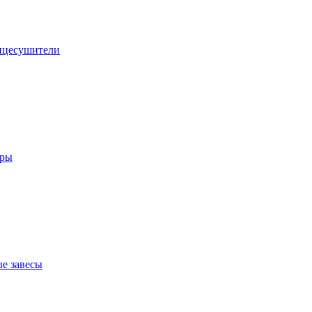
нцесушители
оры
е завесы