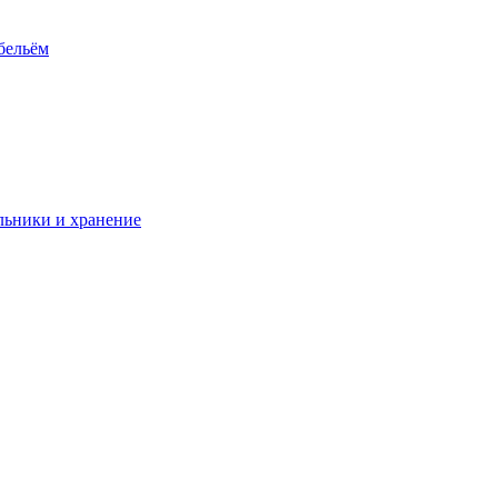
 бельём
ьники и хранение