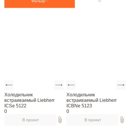
Фильтр
По
возрастанию
популярности
По
убыванию
популярности
По
возрастанию
названия
По
убыванию
названия
Холодильник
Холодильник
По
встраиваемый Liebherr
встраиваемый Liebherr
возрастанию
ICSe 5122
ICBNe 5123
цены
0
0
По
В проект
В проект
убыванию
цены