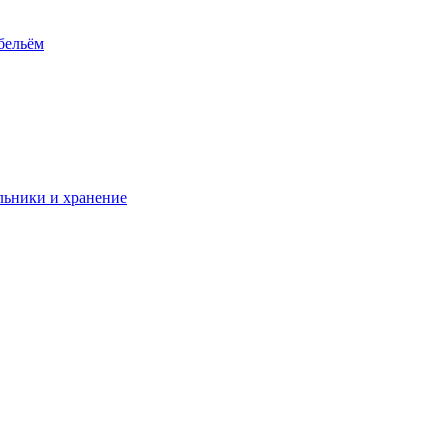
 бельём
ьники и хранение