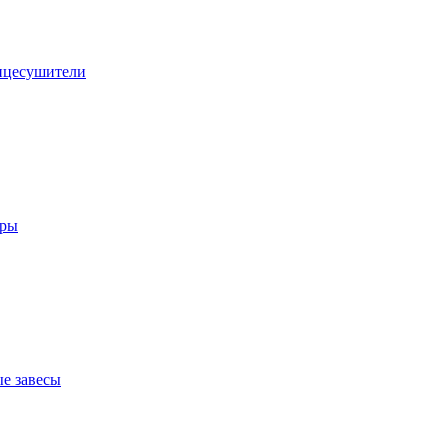
нцесушители
оры
е завесы