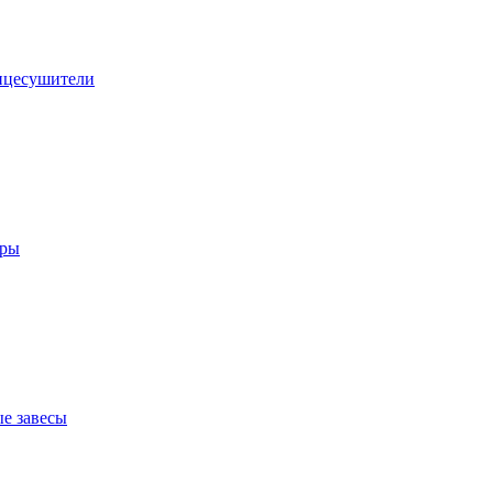
нцесушители
оры
е завесы