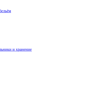
 бельём
ьники и хранение