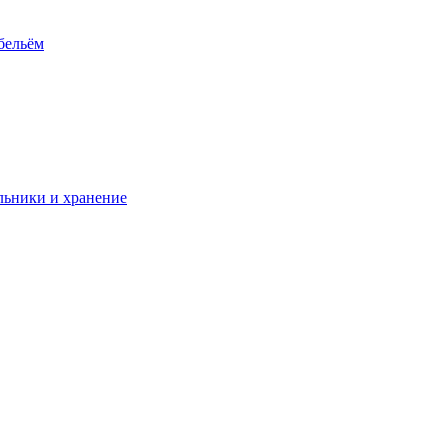
 бельём
ьники и хранение