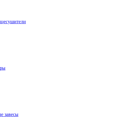
нцесушители
оры
е завесы